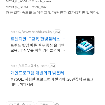
MYSQL_ASSOC = fetch_assoc
MYSQL_NUM = fetch_row
와 동일한 속도를 보여주고 있다(당연한 결과겠지만 말이다).
[출처]
php/mysql fetch_array
|
작성자
나옹이
https://www.hanbit.co.kr/
광고
트렌디한 IT교육 한빛플러스 AI
실전 학습의 정석
트렌드 반영 빠른 실무 중심 온라인
교육, IT실무를 위한 커리큘럼이 한
곳에! 입문부터 실무까지, 실전은 한
빛플러스에서
http://프로그램개발.com
광고
개인프로그램 개발의뢰 밝은터
MYSQL, 저렴한 프로그램 개발의뢰 ,20년경력 프로그
래머, 책임시공
공감
구독하기