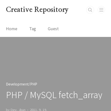
본문 바로가기
Creative Repository
Home
Tag
Guest
Development/PHP
PHP / MySQL fetch_array
by Dev. Jkun
2011. 9. 19.