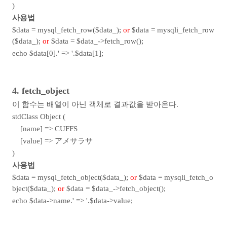
)
사용법
$data = mysql_fetch_row($data_);
or
$data = mysqli_fetch_row
($data_);
or
$data = $data_->fetch_row();
echo $data[0].' => '.$data[1];
4. fetch_object
이 함수는 배열이 아닌 객체로 결과값을 받아온다.
stdClass Object (
[name] => CUFFS
[value] => アメサラサ
)
사용법
$data = mysql_fetch_object($data_);
or
$data = mysqli_fetch_o
bject($data_);
or
$data = $data_->fetch_object();
echo $data->name.' => '.$data->value;