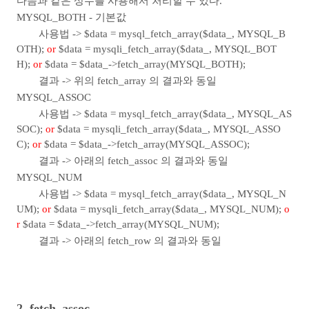
다음과 같은 상수를 사용해서 처리할 수 있다.
MYSQL_BOTH - 기본값
사용법 -> $data = mysql_fetch_array($data_, MYSQL_B
OTH);
or
$data = mysqli_fetch_array($data_, MYSQL_BOT
H);
or
$data = $data_->fetch_array(MYSQL_BOTH);
결과 -> 위의 fetch_array 의 결과와 동일
MYSQL_ASSOC
사용법 -> $data = mysql_fetch_array($data_, MYSQL_AS
SOC);
or
$data = mysqli_fetch_array($data_, MYSQL_ASSO
C);
or
$data = $data_->fetch_array(MYSQL_ASSOC);
결과 -> 아래의 fetch_assoc 의 결과와 동일
MYSQL_NUM
사용법 -> $data = mysql_fetch_array($data_, MYSQL_N
UM);
or
$data = mysqli_fetch_array($data_, MYSQL_NUM);
o
r
$data = $data_->fetch_array(MYSQL_NUM);
결과 -> 아래의 fetch_row 의 결과와 동일
2. fetch_assoc