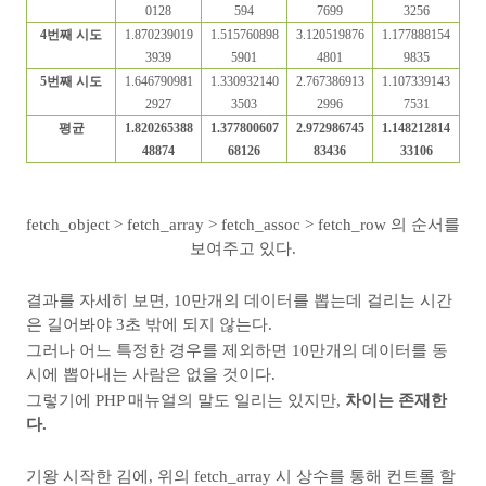
0128
594
7699
3256
4
번째 시도
1.870239019
1.515760898
3.120519876
1.177888154
3939
5901
4801
9835
5
번째 시도
1.646790981
1.330932140
2.767386913
1.107339143
2927
3503
2996
7531
평균
1.820265388
1.377800607
2.972986745
1.148212814
48874
68126
83436
33106
fetch_object > fetch_array > fetch_assoc > fetch_row 의 순서를
보여주고 있다.
결과를 자세히 보면, 10만개의 데이터를 뽑는데 걸리는 시간
은 길어봐야 3초 밖에 되지 않는다.
그러나 어느 특정한 경우를 제외하면 10만개의 데이터를 동
시에 뽑아내는 사람은 없을 것이다.
그렇기에 PHP 매뉴얼의 말도 일리는 있지만,
차이는 존재한
다.
기왕 시작한 김에, 위의 fetch_array 시 상수를 통해 컨트롤 할