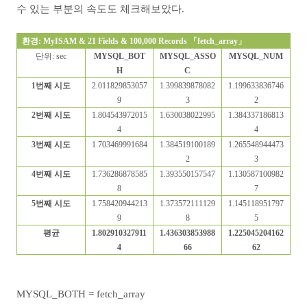
수 있는 부분의 속도도 체크해보았다.
환경
: MyISAM & 21 Fields & 100,000 Records
「
fetch_array
」
단위
: sec
MYSQL_BOT
MYSQL_ASSO
MYSQL_NUM
H
C
1
번째 시도
2.011829853057
1.399839878082
1.199633836746
9
3
2
2
번째 시도
1.804543972015
1.630038022995
1.384337186813
4
4
3
번째 시도
1.703469991684
1.384519100189
1.265548944473
2
3
4
번째 시도
1.736286878585
1.393550157547
1.130587100982
8
7
5
번째 시도
1.758420944213
1.373572111129
1.145118951797
9
8
5
평균
1.802910327911
1.436303853988
1.225045204162
4
66
62
MYSQL_BOTH = fetch_array