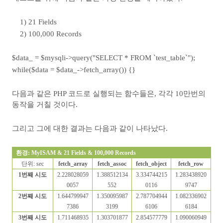
1) 21 Fields
2) 100,000 Records
$data_ = $mysqli->query("SELECT * FROM `test_table`");
while($data = $data_->fetch_array()) {}
다음과 같은 PHP 코드로 실행되는 함수들은, 각각 10만번의
동작을 거칠 것이다.
그리고 그에 대한 결과는 다음과 같이 나타났다.
환경
: MyISAM & 21 Fields & 100,000 Records
단위
: sec
fetch_array
fetch_assoc
fetch_object
fetch_row
1
번째 시도
2.228028059
1.388512134
3.334744215
1.283438920
0057
552
0116
9747
2
번째 시도
1.644799947
1.350095987
2.787704944
1.082336902
7386
3199
6106
6184
3
번째 시도
1.711468935
1.303701877
2.854577779
1.090060949