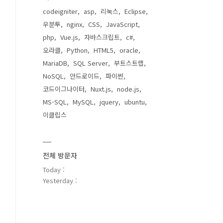
codeigniter
asp
리눅스
Eclipse
우분투
nginx
CSS
JavaScript
php
Vue.js
자바스크립트
c#
오라클
Python
HTML5
oracle
MariaDB
SQL Server
부트스트랩
NoSQL
안드로이드
파이썬
코드이그나이터
Nuxt.js
node.js
MS-SQL
MySQL
jquery
ubuntu
이클립스
전체 방문자
Today :
Yesterday :