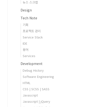
뉴스 스크랩
Design
Tech Note
기획
프로젝트 관리
Service Stack
IDE
용어
Services
Development
Debug History
Software Engineering
HTML
CSS | SCSS | SASS
Javascript
Javascript | jQuery