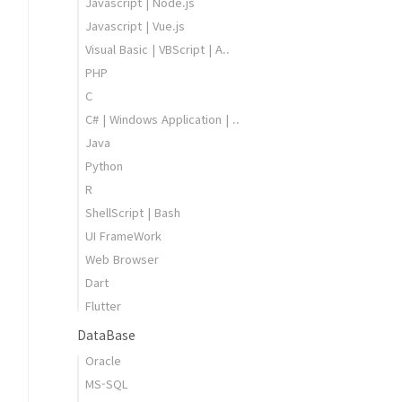
Javascript | Node.js
Javascript | Vue.js
Visual Basic | VBScript | A..
PHP
C
C# | Windows Application | ..
Java
Python
R
ShellScript | Bash
UI FrameWork
Web Browser
Dart
Flutter
DataBase
Oracle
MS-SQL