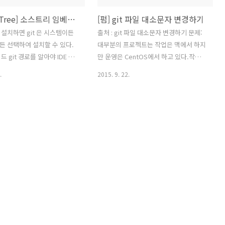
[SourceTree] 소스트리 임베디드 깃 경로 (SourceTree Embedded Git Path)
[펌] git 파일 대소문자 변경하기
설치하면 git 은 시스템이든
출처 : git 파일 대소문자 변경하기 문제:
 선택하여 설치할 수 있다.
대부분의 프로젝트는 작업은 맥에서 하지
 git 경로를 알아야 IDE 상
만 운영은 CentOS에서 하고 있다.작업할
설정할때 불편을 없앨 수 있다.
때 가끔 실수로 파일명의 대소문자가 틀
.
2015. 9. 22.
릴 때가 있는데,맥에서는 대소문자를 구
User\AppData\Local\Atlassian\SourceTree\git_local\bin\git.exe
분하지 않기 때문에 오류가 나지 않아서
User\AppData\Local\Atlassian\SourceTree\git_local\bin\cmd\git.exe
배포 후에야 대소문자를 구분하는
CentOS 환경에서 발견하곤 한다. 맥에선
ILE%\AppData\Local\Atlassian\SourceTree\git_local\binMac
대소문자를 변경해 커밋해도 같은 파일로
ions/SourceTree.app/Contents/Resources/git_local/bin
인식하기 때문에,늘 다른 이름으로 변경
 git 이 있음. 난..
했다가 커밋하고, 다시 대소문자를 변경
한 후에 커밋하는 방법으로 해결하고 있
었다. 번거롭다.더 간단한 방법은 없을까?
해결책: `git mv`에 `--force` 옵션을
사용하면 한 번에 처리할 수 있다! 예)
`git mv --force myfile MyFile`