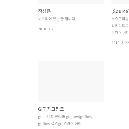
작성중
보호되어 있는 글 입니다.
소스트리를 
임베디드로든
2018. 3. 29.
이때 임베디드
에서 git 
2018. 3. 22
Windows
C:\Users\
C:\Users\
or
%USERPROF
/Applicat
위 경로에 보면
GIT 참고링크
git 브랜칭 전략과 git flow[gitflow]
gitflow 설명git 명령어 정리