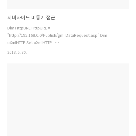
서버사이드 비동기 접근
Dim HttpURL HttpURL =
"http://192.168.0.0/Publish/gm_DataRequest.asp" Dim
oXmlHTTP Set oXmlHTTP =
Server.CreateObject("MSXML2.ServerXMLHTTP")
2013. 5. 30.
'oXmlHTTP.setRequestHeader "Content-Type", "application/x-
www-form-urlencoded" oXmlHTTP.Open "GET", HttpURL, false
oXmlHTTP.Send "" Dim HttpStatus Dim WriteStr HttpStatus =
oXmlHTTP.Status If Err.Number 0 Or HttpStatus 200 Then if
HttpStatus = 404 then Wri..