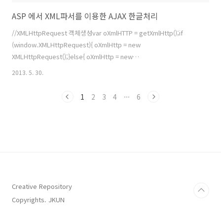
ASP 에서 XML파서를 이용한 AJAX 한글처리
//XMLHttpRequest 객체생성var oXmlHTTP = getXmlHttp();if
(window.XMLHttpRequest){ oXmlHttp = new
XMLHttpRequest();}else{ oXmlHttp = new
ActiveXObject("Microsoft.XMLHTTP");}oXmlHTTP.open("POST",
2013. 5. 30.
"AJAX.asp", false); // 동기방식으로 연결 //리퀘스트 내용을 XML문자
열로 만든다. ASP는 기본적으로 EUC-KR로 처리하기 때문에 따로 정의
1
2
3
4
···
6
할필요는 없습니다.//한글을 전송할때는 태그내용을 로 선언해야 합니
다.var strXML = "";strXML = strXML + "";strXML = strXML +
"";strXML = strXML + "";/..
Creative Repository
Copyrights. JKUN