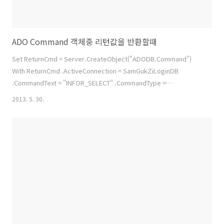
ADO Command 객체중 리턴값을 반환할때
Set ReturnCmd = Server.CreateObject("ADODB.Command")
With ReturnCmd .ActiveConnection = SamGukZiLoginDB
.CommandText = "INFOR_SELECT" .CommandType =
adCmdStoredProc' /* 반드시 여기 존재해야 한다.
2013. 5. 30.
*/.ParaMeters.Append .CreateParameter("RETURN", adInteger,
adParamReturnValue) .ParaMeters.Append
.CreateParaMeter("@P_ID" , adVARCHAR, adParamInput, 12, id)
.Execute , , adExecuteNoRecords ReturnValue = .ParaMete..