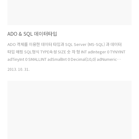
ADO & SQL 데이터타입
ADO 객체를 이용한 데이터 타입과 SQL Server (MS-SQL) 과 데이터
타입 매핑 SQL형식 TYPE속성 SIZE 숫 자 형 INT adInteger 0 TYNYINT
adTinyInt 0 SMALLINT adSmallInt 0 Decimal(10,0) adNumeric
Precision(10) NumericScale(0) 문 자 형 VARCHAR(10) adVarChar
2013. 10. 31.
10 CHAR(1) adChar 1 NCHAR(50) adWChar 50 NVARCHAR(MAX)
adVarWChar 214748364 날 짜 형 DATETIME adDBTimeStamp 0
SMALLDATETIME adDBDate 0