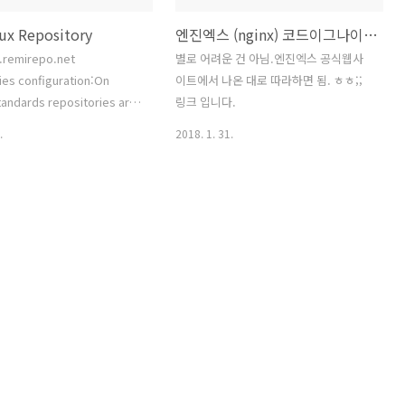
ux Repository
엔진엑스 (nginx) 코드이그나이터 index.php 제거
.remirepo.net
별로 어려운 건 아님.엔진엑스 공식웹사
ies configuration:On
이트에서 나온 대로 따라하면 됨. ㅎㅎ;;
tandards repositories are
링크 입니다.
n Enterprise Linux (RHEL,
.
2018. 1. 31.
he Extra Packages for
 Linux (EPEL) repository
onfigured, and on RHEL
nal channel must be
Fedora 27wget
ms.remirepo.net/fedora/remi-
.rpm dnf install remi-
27.rpmFedora 26wget
ms.remirepo.net/fedo..