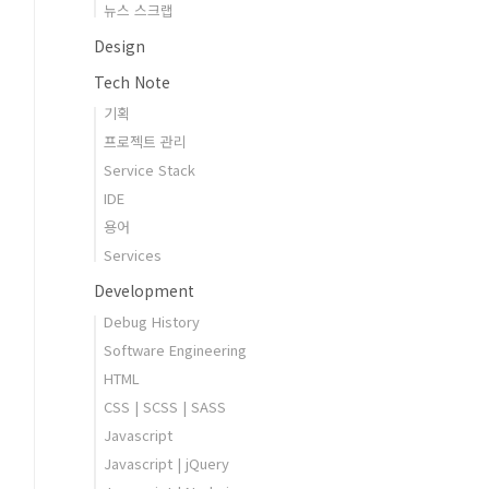
뉴스 스크랩
Design
Tech Note
기획
프로젝트 관리
Service Stack
IDE
용어
Services
Development
Debug History
Software Engineering
HTML
CSS | SCSS | SASS
Javascript
Javascript | jQuery