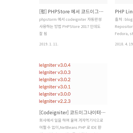
[펌] PHPStore 에서 코드이그나이터 설정
PHP Lin
phpstorm 에서 codeigniter 자동완성
출처 : blog
사용하는 방법 PHPStore 2017 인데도
Repositor
잘 됨
Fedora, s
enough, o
2019. 1. 11.
2018. 4. 19
CentOS) t
Enterprise
must be c
the optio
enabled.
http://rp
release-27
release-
http://rp
[Codeigniter] 코드이그나이터 넷빈즈로 개발환경 구성
회사에서 일을 하며 울며 겨자먹기식으로
어쩔 수 없이,NetBeans PHP 로 IDE 환