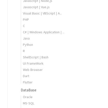
Javascript | Node.js
Javascript | Vue.js
Visual Basic | VBScript | A..
PHP
C
C# | Windows Application | ..
Java
Python
R
ShellScript | Bash
UI FrameWork
Web Browser
Dart
Flutter
DataBase
Oracle
MS-SQL