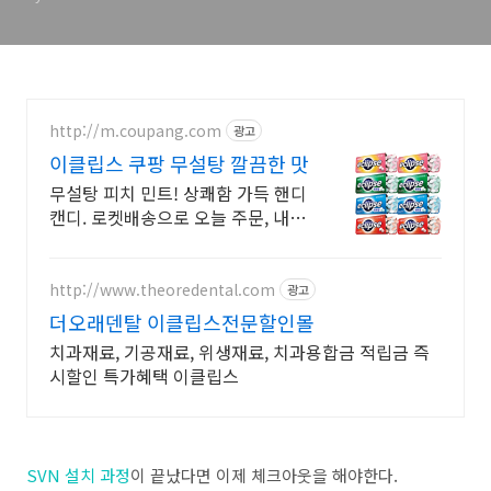
http://m.coupang.com
광고
이클립스 쿠팡 무설탕 깔끔한 맛
무설탕 피치 민트! 상쾌함 가득 핸디
캔디. 로켓배송으로 오늘 주문, 내일
도착! 와우회원 무료배송! 30일 안
심 반품. 이클립스 상쾌한 캔디를 쿠
팡에서!
http://www.theoredental.com
광고
더오래덴탈 이클립스전문할인몰
치과재료, 기공재료, 위생재료, 치과용합금 적립금 즉
시할인 특가혜택 이클립스
SVN 설치 과정
이 끝났다면 이제 체크아웃을 해야한다.