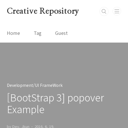
본문 바로가기
Creative Repository
Home
Tag
Guest
Development/UI FrameWork
[BootStrap 3] popover
Example
by Dev. Jkun
2016. 6. 19.