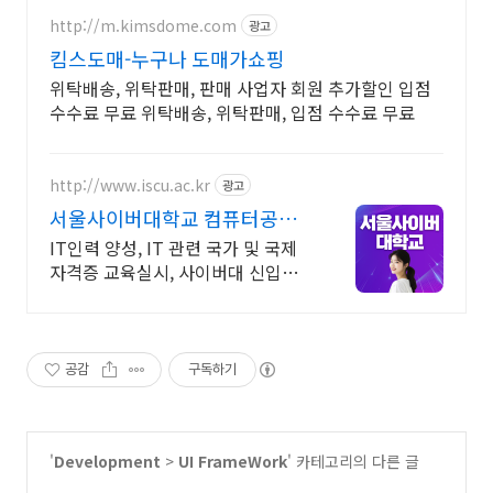
http://m.kimsdome.com
광고
킴스도매-누구나 도매가쇼핑
위탁배송, 위탁판매, 판매 사업자 회원 추가할인 입점
수수료 무료 위탁배송, 위탁판매, 입점 수수료 무료
http://www.iscu.ac.kr
광고
서울사이버대학교 컴퓨터공학
과 2026 가을학기 신편입생
IT인력 양성, IT 관련 국가 및 국제
자격증 교육실시, 사이버대 신입생
수 1위 장학금 지급 1위, 학사 석사
박사 온라인복수학위까지
공감
구독하기
'
Development
>
UI FrameWork
' 카테고리의 다른 글