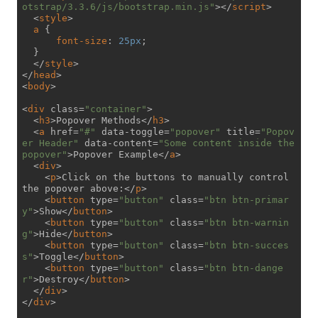
otstrap/3.3.6/js/bootstrap.min.js"
>
</
script
>
<
style
>
a
 {

font-size
: 
25px
;

  }

</
style
>
</
head
>
<
body
>
<
div
class
=
"container"
>
<
h3
>
Popover Methods
</
h3
>
<
a
href
=
"#"
data-toggle
=
"popover"
title
=
"Popov
er Header"
data-content
=
"Some content inside the 
popover"
>
Popover Example
</
a
>
<
div
>
<
p
>
Click on the buttons to manually control 
the popover above:
</
p
>
<
button
type
=
"button"
class
=
"btn btn-primar
y"
>
Show
</
button
>
<
button
type
=
"button"
class
=
"btn btn-warnin
g"
>
Hide
</
button
>
<
button
type
=
"button"
class
=
"btn btn-succes
s"
>
Toggle
</
button
>
<
button
type
=
"button"
class
=
"btn btn-dange
r"
>
Destroy
</
button
>
</
div
>
</
div
>