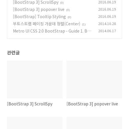
[BootStrap 3] ScrollSpy
2016.06.19
(0)
[BootStrap 3] popover live
2016.06.19
(0)
[BootStrap] Tooltip Styling
2016.06.19
(0)
부트스트랩 페이징 가운데 정렬(Center)
2014.10.28
(1)
Metro UI CSS 2.0 BootStrap - Guide 1. Bas
2014.06.17
e CSS | 1. General CSS
(0)
관련글
[BootStrap 3] ScrollSpy
[BootStrap 3] popover live