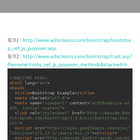
링크1 :
http://www.w3schools.com/bootstrap/bootstra
p_ref_js_popover.asp
링크2 :
http://www.w3schools.com/bootstrap/tryit.asp?
filename=trybs_ref_js_popover_methods&stacked=h
<!DOCTYPE 
html
>
<
html
lang
=
"en"
>
<
head
>
<
title
>
Bootstrap Example
</
title
>
<
meta
charset
=
"utf-8"
>
<
meta
name
=
"viewport"
content
=
"width=device-wi
dth, initial-scale=1"
>
<
link
rel
=
"stylesheet"
href
=
"http://maxcdn.boo
tstrapcdn.com/bootstrap/3.3.6/css/bootstrap.min.
css"
>
<
script
src
=
"https://ajax.googleapis.com/ajax/
libs/jquery/1.12.2/jquery.min.js"
>
</
script
>
<
script
src
=
"http://maxcdn.bootstrapcdn.com/bo