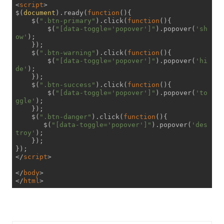
<
script
>
$(
document
).ready(
function
(
)
{

    $(
".btn-primary"
).click(
function
(
)
{

        $(
"[data-toggle='popover']"
).popover(
'sh
ow'
);

    });

    $(
".btn-warning"
).click(
function
(
)
{

        $(
"[data-toggle='popover']"
).popover(
'hi
de'
);

    });

    $(
".btn-success"
).click(
function
(
)
{

        $(
"[data-toggle='popover']"
).popover(
'to
ggle'
);

    });

    $(
".btn-danger"
).click(
function
(
)
{

       $(
"[data-toggle='popover']"
).popover(
'des
troy'
);

    });

</
script
>
</
body
>
</
html
>