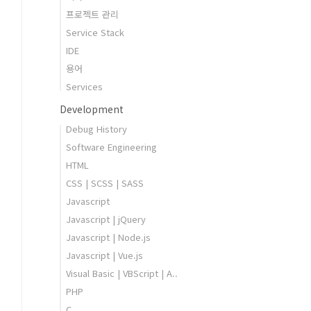
프로젝트 관리
Service Stack
IDE
용어
Services
Development
Debug History
Software Engineering
HTML
CSS | SCSS | SASS
Javascript
Javascript | jQuery
Javascript | Node.js
Javascript | Vue.js
Visual Basic | VBScript | A..
PHP
C