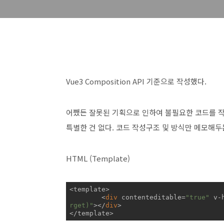
Vue3 Composition API 기준으로 작성했다.
어쨌든 잘못된 기획으로 인하여 불필요한 코드를 작
특별한 건 없다. 코드 작성구조 및 방식만 메모해두
HTML (Template)
<template>

<
div
contenteditable
=
"true"
v-
rget)"
>
</
div
>
</template>