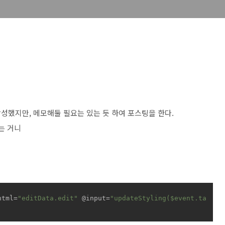
성했지만, 메모해둘 필요는 있는 듯 하여 포스팅을 한다.
는 거니
html
=
"editData.edit"
 @
input
=
"updateStyling($event.ta