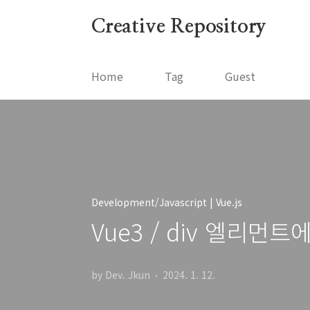
본문 바로가기
Creative Repository
Home
Tag
Guest
Development/Javascript | Vue.js
Vue3 / div 엘리먼트
by Dev. Jkun
2024. 1. 12.