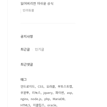
잃어버리면 아쉬운 상식
반려동물
공지사항
최근글
인기글
최근댓글
태그
안드로이드
CSS
오라클
부트스트랩
우분투
리눅스
jquery
파이썬
asp
nginx
node.js
php
MariaDB
HTML5
이클립스
oracle