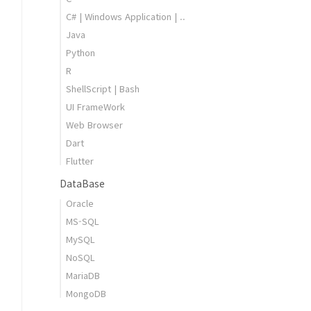
C# | Windows Application | ..
Java
Python
R
ShellScript | Bash
UI FrameWork
Web Browser
Dart
Flutter
DataBase
Oracle
MS-SQL
MySQL
NoSQL
MariaDB
MongoDB