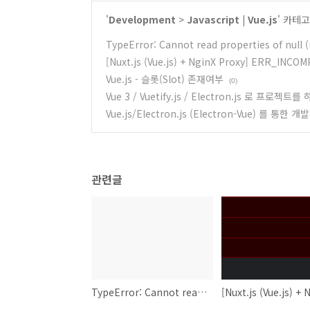
'
Development
>
Javascript | Vue.js
' 카테
TypeError: Cannot read properties of null 
[Nuxt.js (Vue.js) + NginX Proxy] ERR_I
Vue.js - 슬롯(Slot) 존재여부
(0)
Vue 3 / Vuetify.js / Electron.js 로 프로젝
Vue.js/Electron.js (Electron-Vue) 를 통한
관련글
TypeError: Cannot read properties of null (reading 'parentNode')