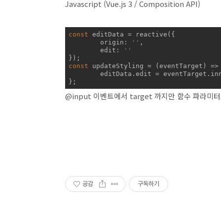
Javascript (Vue.js 3 / Composition API)
const
 editData = reactive({

origin
: 
''
,

edit
: 
''
const
 updateStyling = 
(
eventTarget
) =>
 
	editData.edit = eventTarget.innerHTML.toString();

};
@input 이벤트에서 target 까지만 함수 파라미
공감
구독하기