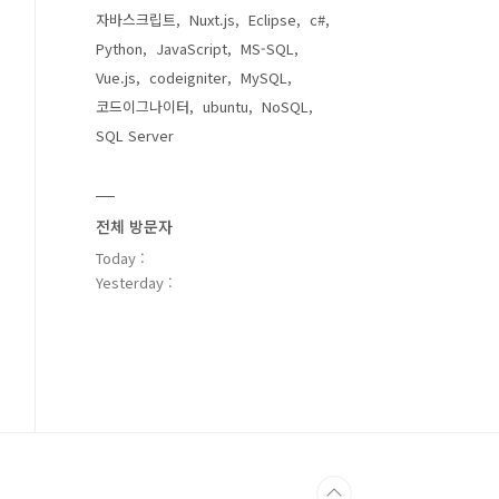
자바스크립트
Nuxt.js
Eclipse
c#
Python
JavaScript
MS-SQL
Vue.js
codeigniter
MySQL
코드이그나이터
ubuntu
NoSQL
SQL Server
전체 방문자
Today :
Yesterday :