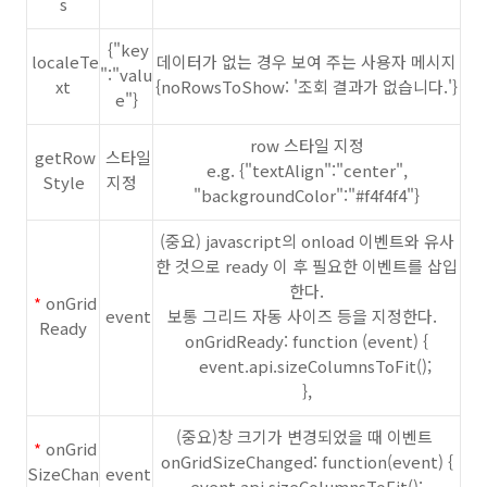
s
{"key
localeTe
데이터가 없는 경우 보여 주는 사용자 메시지
":"valu
xt
{noRowsToShow: '조회 결과가 없습니다.'}
e"}
row 스타일 지정
getRow
스타일
e.g. {"textAlign":"center",
Style
지정
"backgroundColor":"#f4f4f4"}
(중요) javascript의 onload 이벤트와 유사
한 것으로 ready 이 후 필요한 이벤트를 삽입
한다.
*
onGrid
event
보통 그리드 자동 사이즈 등을 지정한다.
Ready
onGridReady: function (event) {
event.api.sizeColumnsToFit();
},
(중요)창 크기가 변경되었을 때 이벤트
*
onGrid
onGridSizeChanged: function(event) {
SizeChan
event
event.api.sizeColumnsToFit();