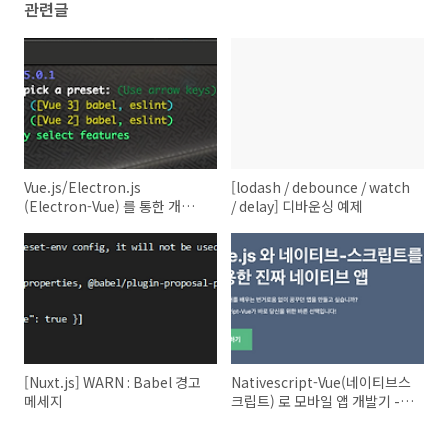
관련글
Vue.js/Electron.js
[lodash / debounce / watch
(Electron-Vue) 를 통한 개발환
/ delay] 디바운싱 예제
경 구성
[Nuxt.js] WARN : Babel 경고
Nativescript-Vue(네이티브스
메세지
크립트) 로 모바일 앱 개발기 - 1
(채택 동기 및 개발환경구축)