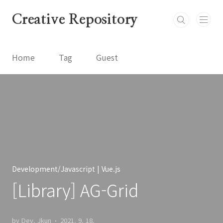
본문 바로가기
Creative Repository
Home
Tag
Guest
Development/Javascript | Vue.js
[Library] AG-Grid
by Dev. Jkun
2021. 9. 18.