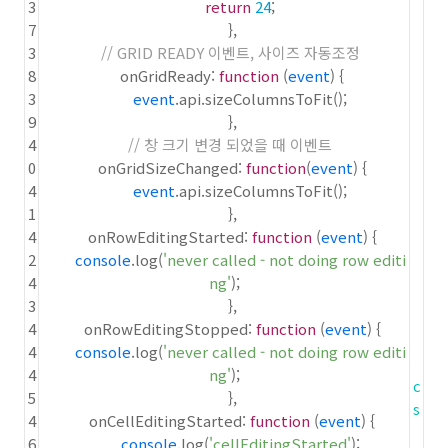
3
return
24
;
7
},
3
// GRID READY 이벤트, 사이즈 자동조정
8
onGridReady:
function
(
event
) {
3
event
.api.sizeColumnsToFit();
9
},
4
// 창 크기 변경 되었을 때 이벤트
0
onGridSizeChanged:
function
(
event
) {
4
event
.api.sizeColumnsToFit();
1
},
4
onRowEditingStarted:
function
(
event
) {
2
console
.log(
'never called - not doing row editi
4
ng'
);
3
},
4
onRowEditingStopped:
function
(
event
) {
4
console
.log(
'never called - not doing row editi
4
ng'
);
c
5
},
s
4
onCellEditingStarted:
function
(
event
) {
6
console
.log(
'cellEditingStarted'
);