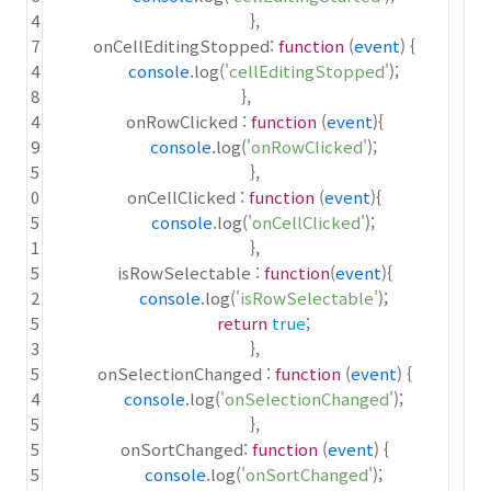
4
},
7
onCellEditingStopped:
function
(
event
) {
4
console
.log(
'cellEditingStopped'
);
8
},
4
onRowClicked :
function
(
event
){
9
console
.log(
'onRowClicked'
);
5
},
0
onCellClicked :
function
(
event
){
5
console
.log(
'onCellClicked'
);
1
},
5
isRowSelectable :
function
(
event
){
2
console
.log(
'isRowSelectable'
);
5
return
true
;
3
},
5
onSelectionChanged :
function
(
event
) {
4
console
.log(
'onSelectionChanged'
);
5
},
5
onSortChanged:
function
(
event
) {
5
console
.log(
'onSortChanged'
);