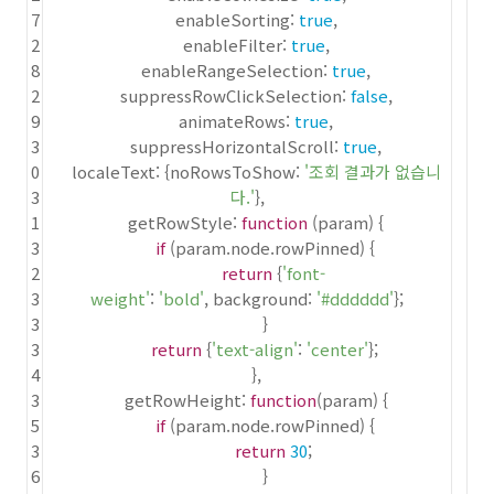
7
enableSorting:
true
,
2
enableFilter:
true
,
8
enableRangeSelection:
true
,
2
suppressRowClickSelection:
false
,
9
animateRows:
true
,
3
suppressHorizontalScroll:
true
,
0
localeText: {noRowsToShow:
'조회 결과가 없습니
3
다.'
},
1
getRowStyle:
function
(param) {
3
if
(param.node.rowPinned) {
2
return
{
'font-
3
weight'
:
'bold'
, background:
'#dddddd'
};
3
}
3
return
{
'text-align'
:
'center'
};
4
},
3
getRowHeight:
function
(param) {
5
if
(param.node.rowPinned) {
3
return
30
;
6
}