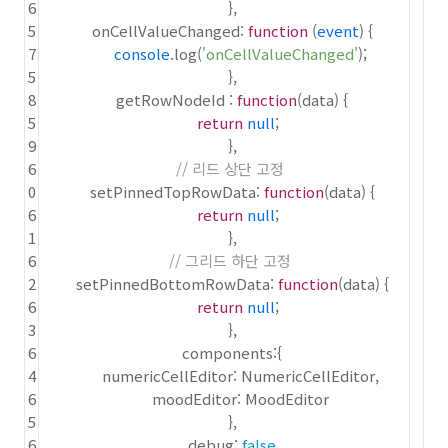
6
},
5
onCellValueChanged:
function
(
event
) {
7
console
.log(
'onCellValueChanged'
);
5
},
8
getRowNodeId :
function
(data) {
5
return
null
;
9
},
6
// 리드 상단 고정
0
setPinnedTopRowData:
function
(data) {
6
return
null
;
1
},
6
// 그리드 하단 고정
2
setPinnedBottomRowData:
function
(data) {
6
return
null
;
3
},
6
components:{
4
numericCellEditor: NumericCellEditor,
6
moodEditor: MoodEditor
5
},
6
debug:
false