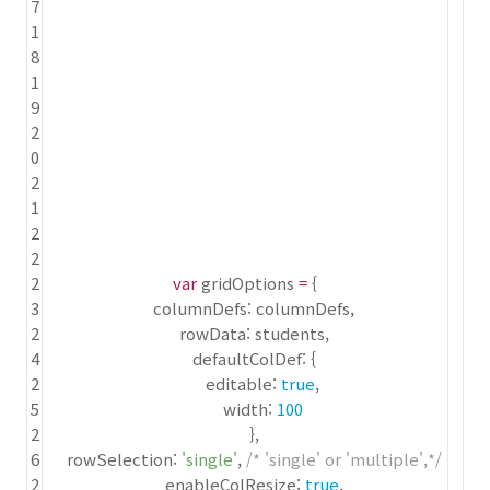
7
1
8
1
9
2
0
2
1
2
2
2
var
gridOptions
=
{
3
columnDefs: columnDefs,
2
rowData: students,
4
defaultColDef: {
2
editable:
true
,
5
width:
100
2
},
6
rowSelection:
'single'
,
/* 'single' or 'multiple',*/
2
enableColResize:
true
,