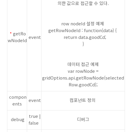
의한 값으로 접근할 수 있다.
row nodeId 설정 예제
getRowNodeId : function(data) {
*
getRo
event
return data.goodCd;
wNodeId
}
데이터 접근 예제
var rowNode =
gridOptions.api.getRowNode(selected
Row.goodCd);
compon
event
컴포넌트 정의
ents
true |
debug
디버그
false