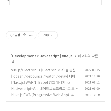
공감
구독하기
'
Development
>
Javascript | Vue.js
' 카테고리의 다른
글
Vue.js/Electron.js (Electron-Vue) 를 통한 개
2022.03.05
발환경 구성
[lodash / debounce / watch / delay] 디바운
2021.11.20
(0)
싱 예제
[Nuxt.js] WARN : Babel 경고 메세지
2021.08.11
(0)
(0)
Nativescript-Vue(네이티브스크립트) 로 모바
2021.06.09
일 앱 개발기 - 1 (채택 동기 및 개발환경구축)
Nuxt.js PWA (Progressive Web App)
2019.10.10
(0)
(0)