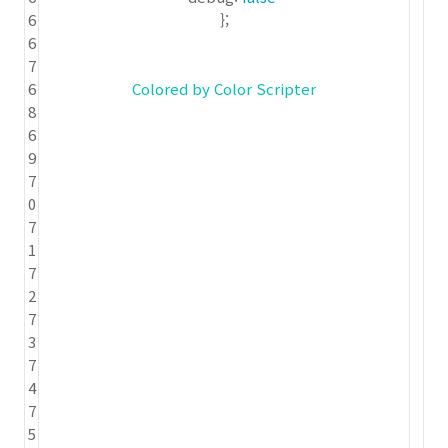
6
};
6
7
6
Colored by Color Scripter
8
6
9
7
0
7
1
7
2
7
3
7
4
7
5