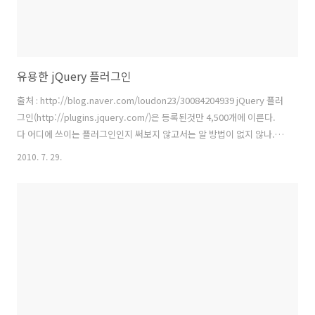
유용한 jQuery 플러그인
출처 : http://blog.naver.com/loudon23/30084204939 jQuery 플러
그인(http://plugins.jquery.com/)은 등록된것만 4,500개에 이른다.
다 어디에 쓰이는 플러그인인지 써보지 않고서는 알 방법이 없지 않나.
나도 뭐가 있는지 모르는 상태에서 list 플러그인 찾다가 누군가 올려 놓
2010. 7. 29.
은 유용한 jQuery 플러그(http://marcgrabanski.com/article/list-
of-useful-jquery-plugins)리스트라는 글을 발견하고 옮겨 놨다.
Accessibility 스타일시트와 텍스트 크기 조절, 화면 접근하기 어려운 장
애우를 위한 플러그인 인듯함 데모 :
http://webrocket.ulmb.com/ability/#demo Acc..