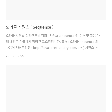
오라클 시퀀스 ( Sequence )
오라클 시퀀스 정리구루비 강좌 : 시퀀스(Sequence)의 이해 및 활용 아
래 내용은 심플하게 정리된 포스팅입니다. 출처 : 오라클 sequence 의
사용이유와 주의점 ( http://javakorea.tistory.com/175 ) 시퀀스 사용
이유가 데이터 입력시 동시성 때문에 register가 겹칠때 이를 방지 하기
2017. 11. 22.
위해 commit이 완료되지 않더라도 시퀀스를 사용하면 여러사용자가 중
복되지않은 register(회원가입번호) 를 얻을수있어서 정상적 으로 회원
가입이 가능하다. syntax) create sequence 시퀀스명 minvalue 1 //
최소 생성 시퀀스값 max value 99999999999 // 최대 생성 increment
by 1 // 증가값 이값은 max-min보다 작아야함 ..