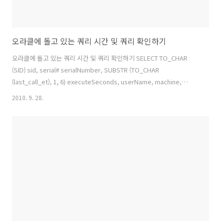
오라클에 돌고 있는 쿼리 시간 및 쿼리 확인하기
오라클에 돌고 있는 쿼리 시간 및 쿼리 확인하기 SELECT TO_CHAR
(SID) sid, serial# serialNumber, SUBSTR (TO_CHAR
(last_call_et), 1, 6) executeSeconds, userName, machine,
b.sql_text sqlText FROM v$session a, v$sqltext b WHERE
2010. 9. 28.
username NOT IN ('SYSTEM', 'SYS') AND a.TYPE !=
'BACKGROUND' AND a.status = 'ACTIVE' AND a.sql_address =
b.address(+) AND a.sql_hash_value = b.hash_value(+) ORDER
BY a.last_call_et DESC, a.SID, a..